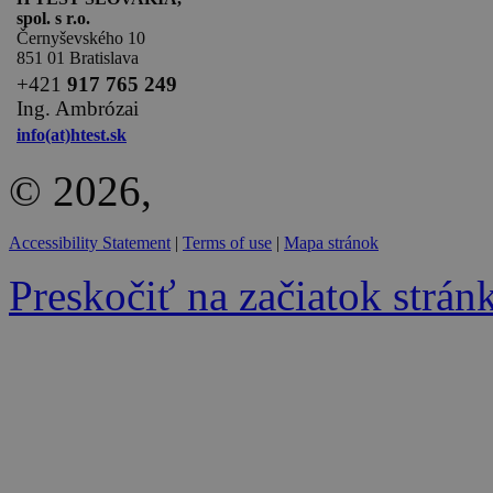
spol. s r.o.
Černyševského 10
851 01 Bratislava
+
421
917 765 249
Ing. Ambrózai
info(at)htest.sk
© 2026,
Accessibility Statement
|
Terms of use
|
Mapa stránok
Preskočiť na začiatok strán