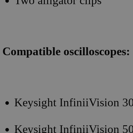
Two alligator clips
Compatible oscilloscopes:
Keysight InfiniiVision 3
Keysight InfiniiVision 5