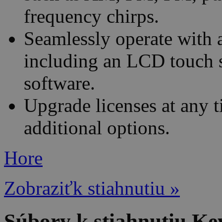
frequency chirps.
Seamlessly operate with 
including an LCD touch 
software.
Upgrade licenses at any t
additional options.
Hore
Zobraziťk stiahnutiu »
Súbory k stiahnutiu K