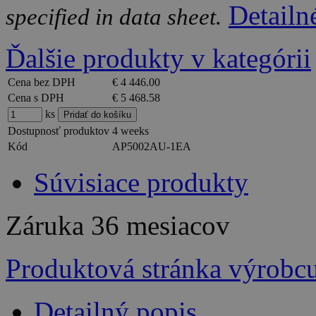
Detailn
specified in data sheet.
Ďalšie produkty v kategórii
Cena bez DPH
€ 4 446.00
Cena s DPH
€ 5 468.58
ks
Dostupnosť produktov
4 weeks
Kód
AP5002AU-1EA
Súvisiace produkty
Záruka
36 mesiacov
Produktová stránka výrobc
Detailný popis