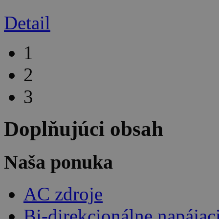
Detail
1
2
3
Doplňujúci obsah
Naša ponuka
AC zdroje
Bi-direkcionálne napájac