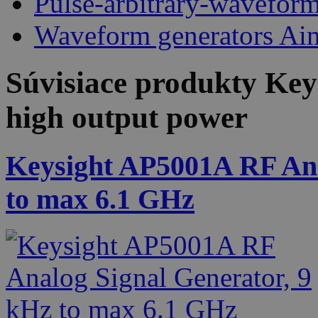
Pulse-arbitrary-wavefor
Waveform generators Ai
Súvisiace produkty
Key
high output power
Keysight AP5001A RF Ana
to max 6.1 GHz