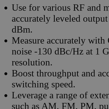
Use for various RF and m
accurately leveled outp
dBm.
Measure accurately with 
noise -130 dBc/Hz at 1 
resolution.
Boost throughput and acce
switching speed.
Leverage a range of exten
such as AM, FM, PM, puls