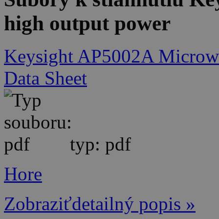
high output power
Keysight AP5002A Microwa
Data Sheet
typ: pdf
Hore
Zobraziťdetailný popis »