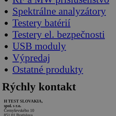
Spektrálne analyzátory
Testery batérií
Testery el. bezpečnosti
USB moduly
Výpredaj
Ostatné produkty
Rýchly kontakt
H TEST SLOVAKIA,
spol. s r.o.
Černyševského 10
851 01 Bratislava