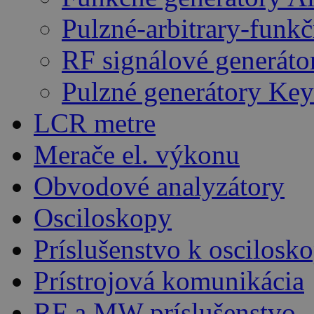
Pulzné-arbitrary-funk
RF signálové generáto
Pulzné generátory Key
LCR metre
Merače el. výkonu
Obvodové analyzátory
Osciloskopy
Príslušenstvo k oscilos
Prístrojová komunikácia
RF a MW príslušenstvo