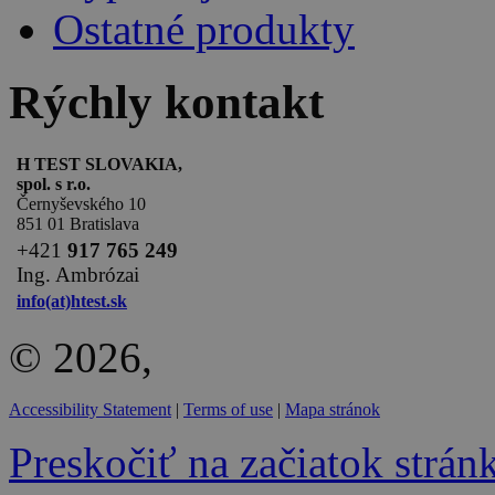
Ostatné produkty
Rýchly kontakt
H TEST SLOVAKIA,
spol. s r.o.
Černyševského 10
851 01 Bratislava
+
421
917 765 249
Ing. Ambrózai
info(at)htest.sk
© 2026,
Accessibility Statement
|
Terms of use
|
Mapa stránok
Preskočiť na začiatok strán