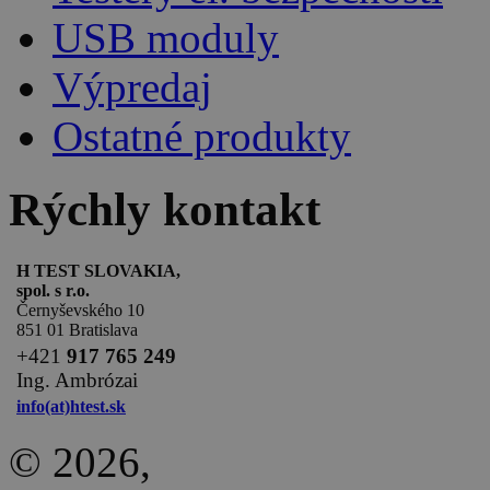
USB moduly
Výpredaj
Ostatné produkty
Rýchly kontakt
H TEST SLOVAKIA,
spol. s r.o.
Černyševského 10
851 01 Bratislava
+
421
917 765 249
Ing. Ambrózai
info(at)htest.sk
© 2026,