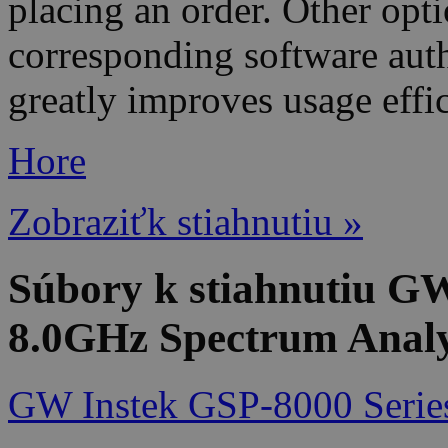
placing an order. Other opt
corresponding software aut
greatly improves usage effi
Hore
Zobraziťk stiahnutiu »
Súbory k stiahnutiu G
8.0GHz Spectrum Analy
GW Instek GSP-8000 Series