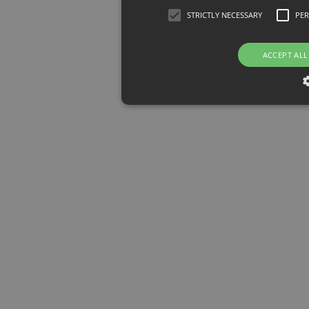
STRICTLY NECESSARY
PE
ACCEPT ALL