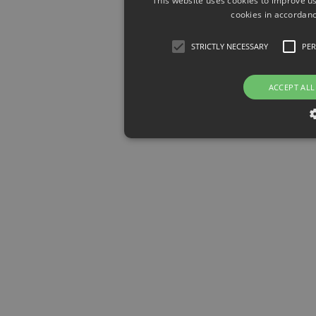
This website uses cookies to improve us
cookies in accordanc
STRICTLY NECESSARY
PE
ACCEPT ALL