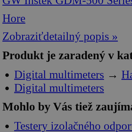
GW Instek GDM-500 Series
Hore
Zobraziťdetailný popis »
Produkt je zaradený v ka
Digital multimeters
→
Ha
Digital multimeters
Mohlo by Vás tiež zaujím
Testery izolačného odpo