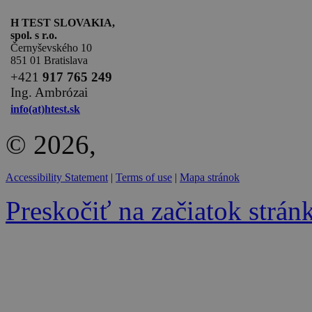
H TEST SLOVAKIA,
spol. s r.o.
Černyševského 10
851 01 Bratislava
+
421
917 765 249
Ing. Ambrózai
info(at)htest.sk
© 2026,
Accessibility Statement
|
Terms of use
|
Mapa stránok
Preskočiť na začiatok strán