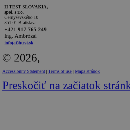
H TEST SLOVAKIA,
spol. s r.o.
Černyševského 10
851 01 Bratislava
+
421
917 765 249
Ing. Ambrózai
info(at)htest.sk
© 2026,
Accessibility Statement
|
Terms of use
|
Mapa stránok
Preskočiť na začiatok strán