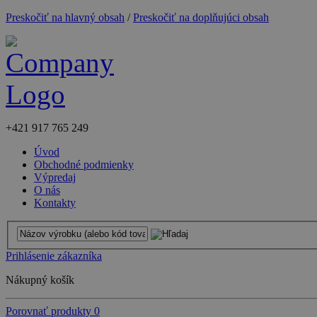
Preskočiť na hlavný obsah
/
Preskočiť na doplňujúci obsah
+421
917 765 249
Úvod
Obchodné podmienky
Výpredaj
O nás
Kontakty
Prihlásenie zákazníka
Nákupný košík
Porovnať produkty
0