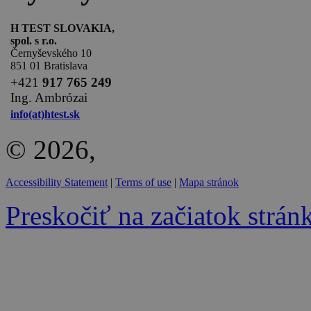
H TEST SLOVAKIA,
spol. s r.o.
Černyševského 10
851 01 Bratislava
+
421
917 765 249
Ing. Ambrózai
info(at)htest.sk
© 2026,
Accessibility Statement
|
Terms of use
|
Mapa stránok
Preskočiť na začiatok strán