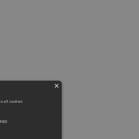
×
o all cookies
FIED