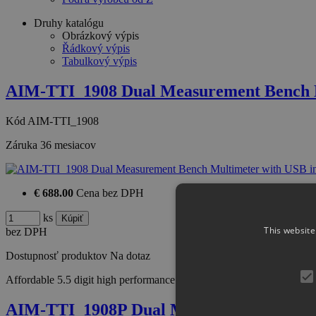
Druhy katalógu
Obrázkový výpis
Řádkový výpis
Tabulkový výpis
AIM-TTI_1908 Dual Measurement Bench 
Kód
AIM-TTI_1908
Záruka
36 mesiacov
€ 688.00
Cena bez DPH
ks
This website
bez DPH
Dostupnosť produktov
Na dotaz
Affordable 5.5 digit high performance bench/portable multimeter Du
AIM-TTI_1908P Dual Measurement Bench