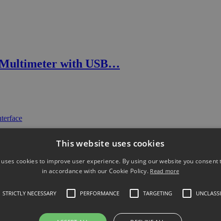
Multimeter with USB…
This website uses cookies
 uses cookies to improve user experience. By using our website you consent t
in accordance with our Cookie Policy.
Read more
STRICTLY NECESSARY
PERFORMANCE
TARGETING
UNCLASSI
al display and dual measurement capability Mains…
 Multimeter with US…