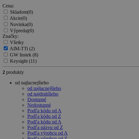
Cena:
Skladom
(0)
Akcie
(0)
Novinka
(0)
Výpredaj
(0)
Značky:
Všetky
AIM-TTi
(2)
GW Instek
(8)
Keysight
(11)
2
produkty
od najlacnejšieho
od najlacnejšieho
od najdrahšieho
Dostupné
Nedostupné
Podľa kódu od A
Podľa kódu od Z
Podľa kódu od A
Podľa názvu od Z
Podľa výrobcu od A
Podľa výrobcu od Z