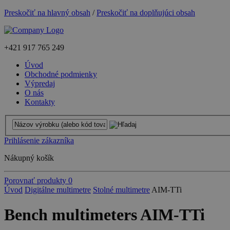
Preskočiť na hlavný obsah
/
Preskočiť na doplňujúci obsah
+421
917 765 249
Úvod
Obchodné podmienky
Výpredaj
O nás
Kontakty
Prihlásenie zákazníka
Nákupný košík
Porovnať produkty
0
Úvod
Digitálne multimetre
Stolné multimetre
AIM-TTi
Bench multimeters AIM-TTi