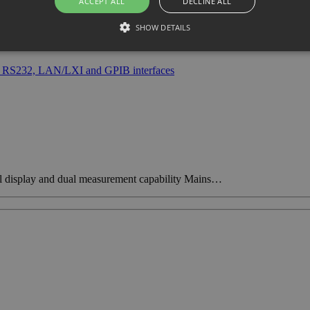
ACCEPT ALL
DECLINE ALL
SHOW DETAILS
al display and dual measurement capability Mains…