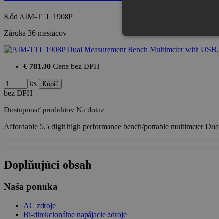
Kód
AIM-TTI_1908P
Záruka
36 mesiacov
€ 781.00
Cena bez DPH
ks
bez DPH
Dostupnosť produktov
Na dotaz
Affordable 5.5 digit high performance bench/portable multimeter Du
Doplňujúci obsah
Naša ponuka
AC zdroje
Bi-direkcionálne napájacie zdroje