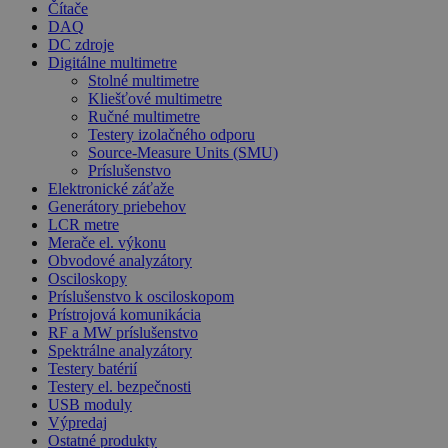
Čítače
DAQ
DC zdroje
Digitálne multimetre
Stolné multimetre
Kliešťové multimetre
Ručné multimetre
Testery izolačného odporu
Source-Measure Units (SMU)
Príslušenstvo
Elektronické záťaže
Generátory priebehov
LCR metre
Merače el. výkonu
Obvodové analyzátory
Osciloskopy
Príslušenstvo k osciloskopom
Prístrojová komunikácia
RF a MW príslušenstvo
Spektrálne analyzátory
Testery batérií
Testery el. bezpečnosti
USB moduly
Výpredaj
Ostatné produkty