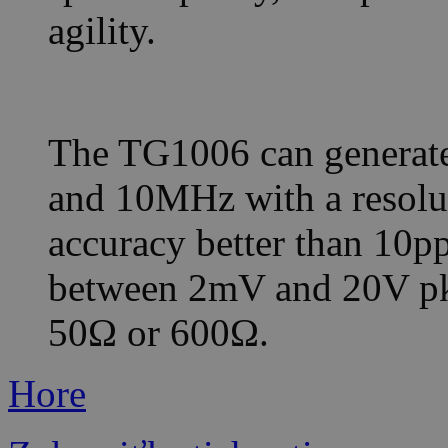
agility.
The TG1006 can generat
and 10MHz with a resolut
accuracy better than 10p
between 2mV and 20V pk
50Ω or 600Ω.
Hore