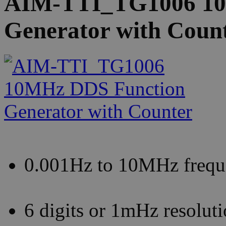
AIM-TTI_TG1006 10
Generator with Coun
0.001Hz to 10MHz frequ
6 digits or 1mHz resolut