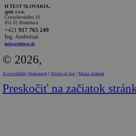
H TEST SLOVAKIA,
spol. s r.o.
Černyševského 10
851 01 Bratislava
+
421
917 765 249
Ing. Ambrózai
info(at)htest.sk
© 2026,
Accessibility Statement
|
Terms of use
|
Mapa stránok
Preskočiť na začiatok strán