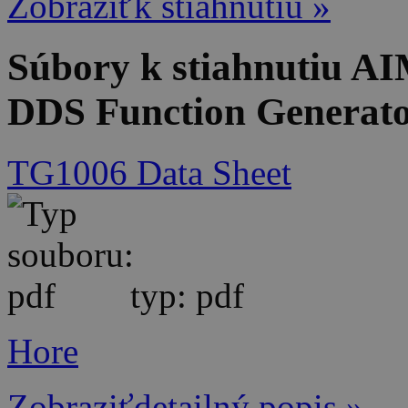
Zobraziťk stiahnutiu »
Súbory k stiahnutiu 
DDS Function Generato
TG1006 Data Sheet
typ: pdf
Hore
Zobraziťdetailný popis »