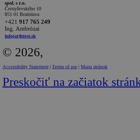
spol. s r.o.
Černyševského 10
851 01 Bratislava
+
421
917 765 249
Ing. Ambrózai
info(at)htest.sk
© 2026,
Accessibility Statement
|
Terms of use
|
Mapa stránok
Preskočiť na začiatok strán