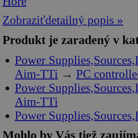
Hore
Zobraziťdetailný popis »
Produkt je zaradený v ka
Power Supplies,Sources,
Aim-TTi
→
PC controll
Power Supplies,Sources,
Aim-TTi
Power Supplies,Sources,
Mohlo by Vás tiež zaujím