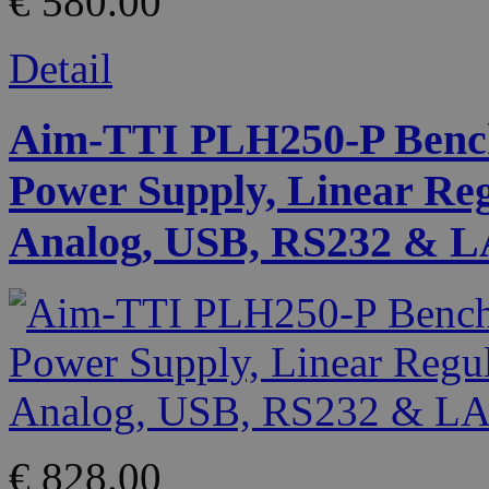
€ 580.00
Detail
Aim-TTI PLH250-P Bench
Power Supply, Linear Reg
Analog, USB, RS232 & L
€ 828.00