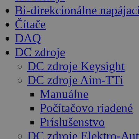
Bi-direkcionálne napájac
Čítače
DAQ
DC zdroje
DC zdroje Keysight
DC zdroje Aim-TTi
Manuálne
Počítačovo riadené
Príslušenstvo
DC zdroje Elektro-Au