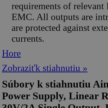
requirements of relevant 
EMC. All outputs are intri
are protected against ext
currents.
Hore
Zobraziťk stiahnutiu »
Súbory k stiahnutiu 
Power Supply, Linear R
30V/2A Single Output,