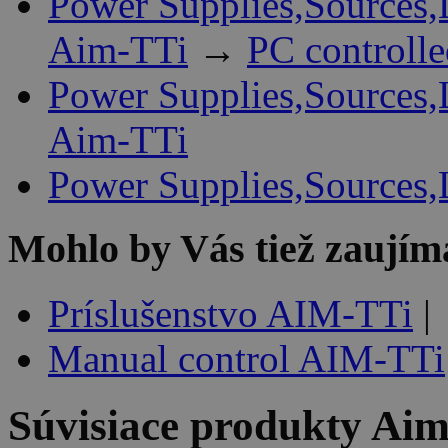
Power Supplies,Sources,
Aim-TTi
→
PC controll
Power Supplies,Sources,
Aim-TTi
Power Supplies,Sources,
Mohlo by Vás tiež zaujím
Príslušenstvo AIM-TTi
|
Manual control AIM-TTi
Súvisiace produkty
Aim