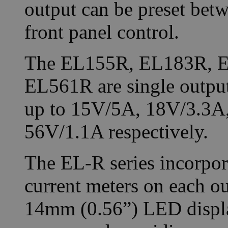
output can be preset betw
front panel control.
The EL155R, EL183R, 
EL561R are single output
up to 15V/5A, 18V/3.3A
56V/1.1A respectively.
The EL-R series incorpora
current meters on each ou
14mm (0.56”) LED displa