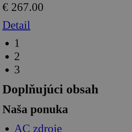
€ 267.00
Detail
1
2
3
Doplňujúci obsah
Naša ponuka
AC zdroje