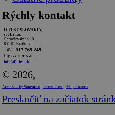
Rýchly kontakt
H TEST SLOVAKIA,
spol. s r.o.
Černyševského 10
851 01 Bratislava
+
421
917 765 249
Ing. Ambrózai
info(at)htest.sk
© 2026,
Accessibility Statement
|
Terms of use
|
Mapa stránok
Preskočiť na začiatok strán