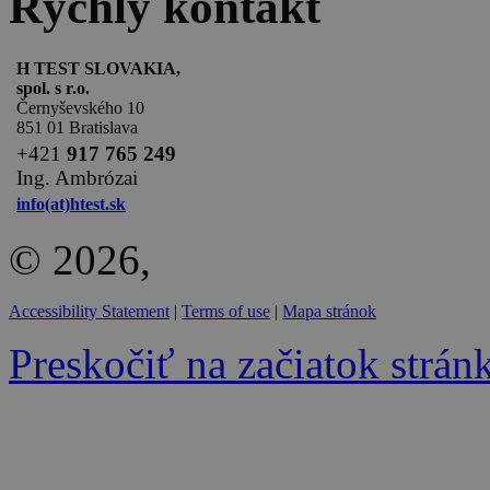
Rýchly kontakt
H TEST SLOVAKIA,
spol. s r.o.
Černyševského 10
851 01 Bratislava
+
421
917 765 249
Ing. Ambrózai
info(at)htest.sk
© 2026,
Accessibility Statement
|
Terms of use
|
Mapa stránok
Preskočiť na začiatok strán