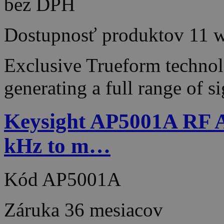
bez DPH
Dostupnosť produktov
11 
Exclusive Trueform techno
generating a full range of 
Keysight AP5001A RF A
kHz to m…
Kód
AP5001A
Záruka
36 mesiacov