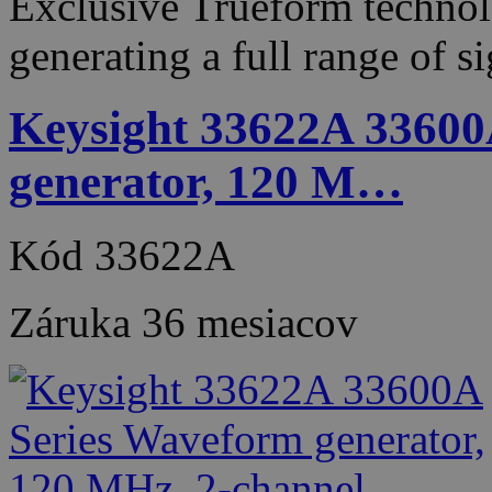
Exclusive Trueform techno
generating a full range of 
Keysight 33622A 33600
generator, 120 M…
Kód
33622A
Záruka
36 mesiacov