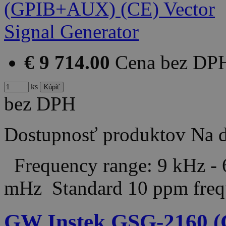
€ 9 714.00
Cena bez DP
ks
bez DPH
Dostupnosť produktov
Na d
Frequency range: 9 kHz - 
mHz Standard 10 ppm frequ
GW Instek GSG-2160 (G