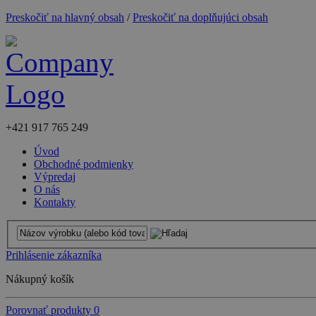
Preskočiť na hlavný obsah
/
Preskočiť na doplňujúci obsah
+421
917 765 249
Úvod
Obchodné podmienky
Výpredaj
O nás
Kontakty
Prihlásenie zákazníka
Nákupný košík
Porovnať produkty
0