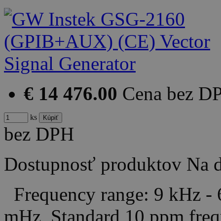
€ 14 476.00
Cena bez D
ks
bez DPH
Dostupnosť produktov
Na d
Frequency range: 9 kHz - 
mHz Standard 10 ppm frequ