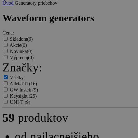
Úvod
Generátory priebehov
Waveform generators
Cena:
Skladom
(6)
Akcie
(0)
Novinka
(0)
Výpredaj
(0)
Značky:
Všetky
AIM-TTi
(16)
GW Instek
(9)
Keysight
(25)
UNI-T
(9)
59
produktov
od najlacnejšieho