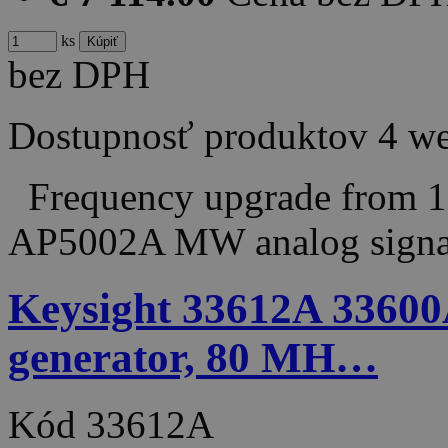
ks
bez DPH
Dostupnosť produktov
4 w
Frequency upgrade from 1
AP5002A MW analog signa
Keysight 33612A 33600
generator, 80 MH…
Kód
33612A