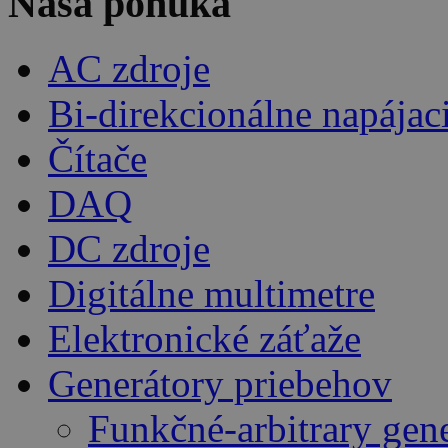
Naša ponuka
AC zdroje
Bi-direkcionálne napájac
Čítače
DAQ
DC zdroje
Digitálne multimetre
Elektronické záťaže
Generátory priebehov
Funkčné-arbitrary gen