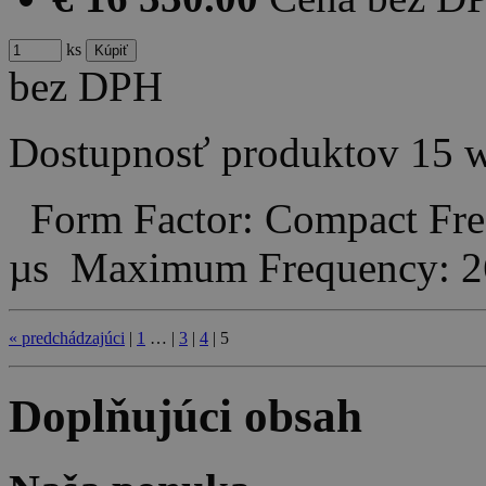
ks
bez DPH
Dostupnosť produktov
15 
Form Factor: Compact Freq
µs Maximum Frequency:
«
predchádzajúci
|
1
…
|
3
|
4
|
5
Doplňujúci obsah