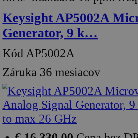
Keysight AP5002A Micr
Generator, 9 k…
Kód
AP5002A
Záruka
36 mesiacov
€ 16 330.00
Cena bez D