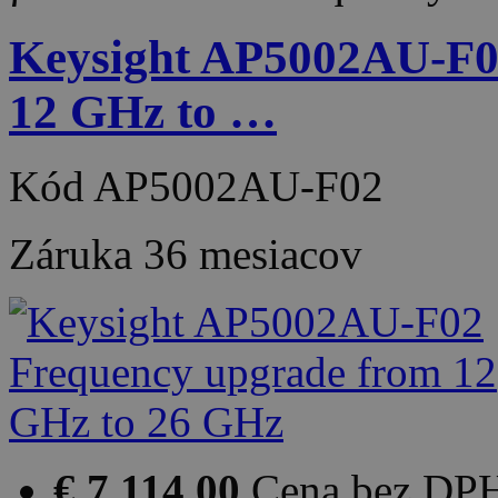
Keysight AP5002AU-F0
12 GHz to …
Kód
AP5002AU-F02
Záruka
36 mesiacov
€ 7 114.00
Cena bez DP