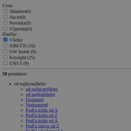
Cena:
Skladom
(6)
Akcie
(0)
Novinka
(0)
Výpredaj
(0)
Značky:
Všetky
AIM-TTi
(16)
GW Instek
(9)
Keysight
(25)
UNI-T
(9)
59
produktov
od najlacnejšieho
od najlacnejšieho
od najdrahšieho
Dostupné
Nedostupné
Podľa kódu od A
Podľa kódu od Z
Podľa kódu od A
Podľa názvu od Z