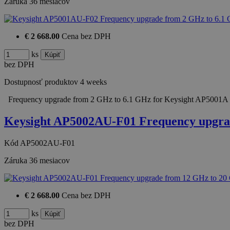
Záruka
36 mesiacov
€ 2 668.00
Cena bez DPH
ks
bez DPH
Dostupnosť produktov
4 weeks
Frequency upgrade from 2 GHz to 6.1 GHz for Keysight AP5001A a
Keysight AP5002AU-F01 Frequency upgra
Kód
AP5002AU-F01
Záruka
36 mesiacov
€ 2 668.00
Cena bez DPH
ks
bez DPH