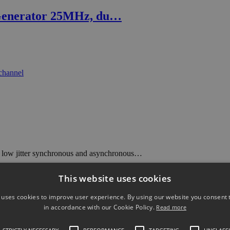
Generator 25MHz, du…
low jitter synchronous and asynchronous…
m generator, 20 MH…
This website uses cookies
 uses cookies to improve user experience. By using our website you consent t
in accordance with our Cookie Policy.
Read more