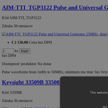
AIM-TTI_TGP3122 Pulse and Universal 
Kód
AIM-TTI_TGP3122
Záruka
36 mesiacov
€ 2 136.00
Cena bez DPH
ks
bez DPH
Dostupnosť produktov
Na dotaz
Pulse waveforms from 1mHz to 50MHz, minimum rise time 5ns Very 
Keysight 33509B 33500B Series Wavefor
Kód
33509B
This website
Záruka
36 mesiacov