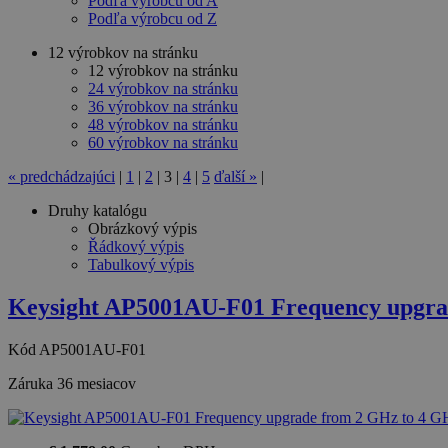
Podľa výrobcu od A
Podľa výrobcu od Z
12 výrobkov na stránku
12 výrobkov na stránku
24 výrobkov na stránku
36 výrobkov na stránku
48 výrobkov na stránku
60 výrobkov na stránku
«
predchádzajúci
|
1
|
2
|
3
|
4
|
5
ďalší
»
|
Druhy katalógu
Obrázkový výpis
Řádkový výpis
Tabulkový výpis
Keysight AP5001AU-F01 Frequency upgra
Kód
AP5001AU-F01
Záruka
36 mesiacov