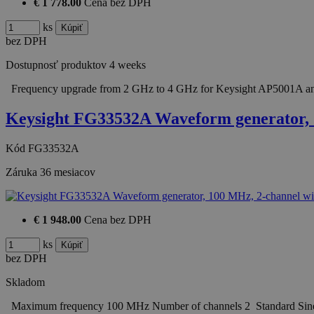
€ 1 778.00
Cena bez DPH
ks
bez DPH
Dostupnosť produktov
4 weeks
Frequency upgrade from 2 GHz to 4 GHz for Keysight AP5001A ana
Keysight FG33532A Waveform generator,
Kód
FG33532A
Záruka
36 mesiacov
€ 1 948.00
Cena bez DPH
ks
bez DPH
Skladom
Maximum frequency 100 MHz Number of channels 2 Standard Sine, 