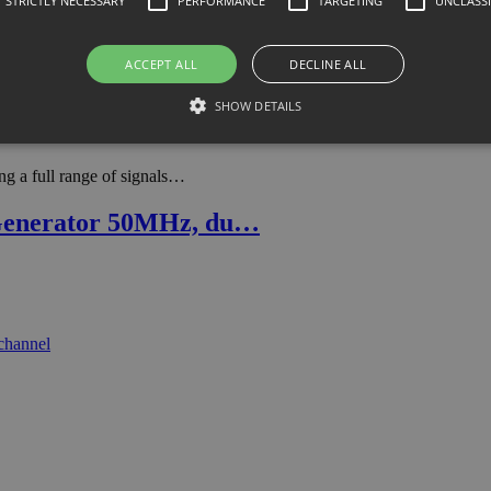
STRICTLY NECESSARY
PERFORMANCE
TARGETING
UNCLASSI
ACCEPT ALL
DECLINE ALL
SHOW DETAILS
g a full range of signals…
Generator 50MHz, du…