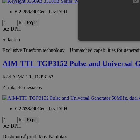
€ 2 288.00
Cena bez DPH
ks
bez DPH
Skladom
Exclusive Trueform technology Unmatched capabilities for generatin
AIM-TTI_TGP3152 Pulse and Universal 
Kód
AIM-TTI_TGP3152
Záruka
36 mesiacov
€ 2 528.00
Cena bez DPH
ks
bez DPH
Dostupnosť produktov
Na dotaz