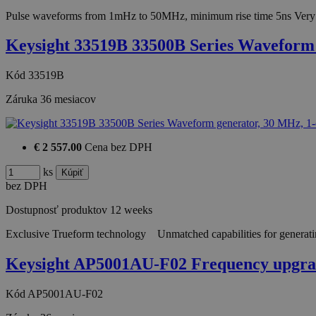
Pulse waveforms from 1mHz to 50MHz, minimum rise time 5ns Very 
Keysight 33519B 33500B Series Wavefor
Kód
33519B
Záruka
36 mesiacov
€ 2 557.00
Cena bez DPH
ks
bez DPH
Dostupnosť produktov
12 weeks
Exclusive Trueform technology Unmatched capabilities for generatin
Keysight AP5001AU-F02 Frequency upgra
Kód
AP5001AU-F02