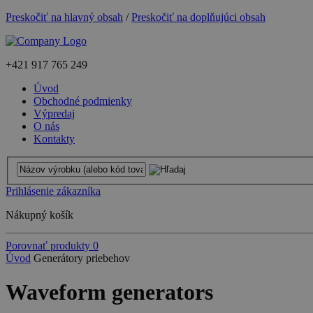
Preskočiť na hlavný obsah
/
Preskočiť na doplňujúci obsah
+421
917 765 249
Úvod
Obchodné podmienky
Výpredaj
O nás
Kontakty
Prihlásenie zákazníka
Nákupný košík
Porovnať produkty
0
Úvod
Generátory priebehov
Waveform generators