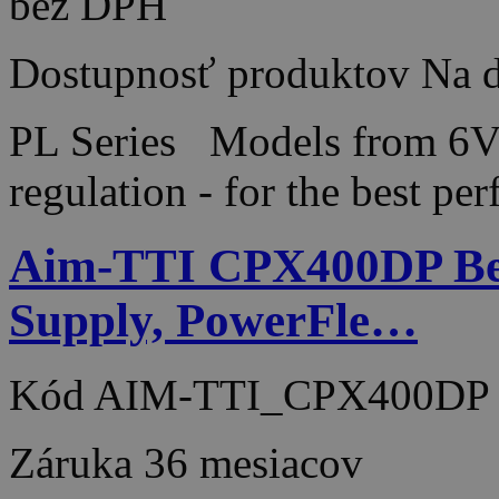
bez DPH
Dostupnosť produktov
Na d
PL Series Models from 6V
regulation - for the best 
Aim-TTI CPX400DP Be
Supply, PowerFle…
Kód
AIM-TTI_CPX400DP
Záruka
36 mesiacov