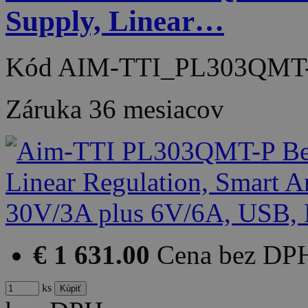
Supply, Linear…
Kód
AIM-TTI_PL303QMT-
Záruka
36 mesiacov
€ 1 631.00
Cena bez DP
ks