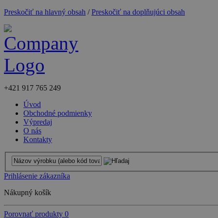
Preskočiť na hlavný obsah
/
Preskočiť na doplňujúci obsah
+421
917 765 249
Úvod
Obchodné podmienky
Výpredaj
O nás
Kontakty
Prihlásenie zákazníka
Nákupný košík
Porovnať produkty
0