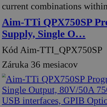
current combinations wit
Aim-TTi QPX750SP Pr
Supply, Single O…
Kód
Aim-TTI_QPX750SP
Záruka
36 mesiacov