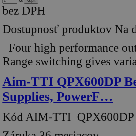
ks
bez DPH
Dostupnosť produktov
Na d
Four high performance outp
Range switching gives vari
Aim-TTI QPX600DP Be
Supplies, PowerF…
Kód
AIM-TTI_QPX600DP
Záruka
36 mesiacov