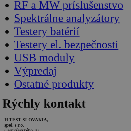
RF a MW príslušenstvo
Spektrálne analyzátory
Testery batérií
Testery el. bezpečnosti
USB moduly
Výpredaj
Ostatné produkty
Rýchly kontakt
H TEST SLOVAKIA,
spol. s r.o.
Černyševského 10