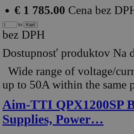
€ 1 785.00
Cena bez DP
ks
bez DPH
Dostupnosť produktov
Na d
Wide range of voltage/cur
up to 50A within the sam
Aim-TTI QPX1200SP B
Supplies, Power…