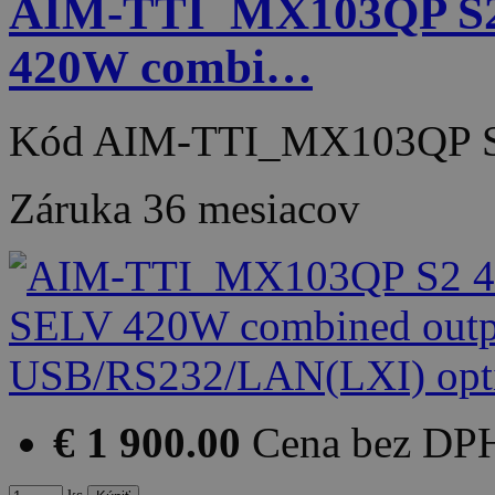
AIM-TTI_MX103QP S2 4
420W combi…
Kód
AIM-TTI_MX103QP 
Záruka
36 mesiacov
€ 1 900.00
Cena bez DP