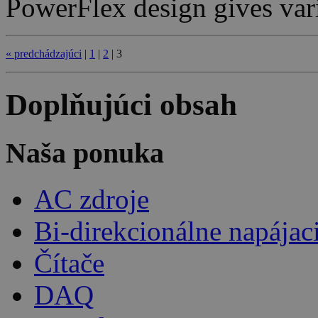
PowerFlex design gives var
«
predchádzajúci
|
1
|
2
|
3
Doplňujúci obsah
Naša ponuka
AC zdroje
Bi-direkcionálne napájac
Čítače
DAQ