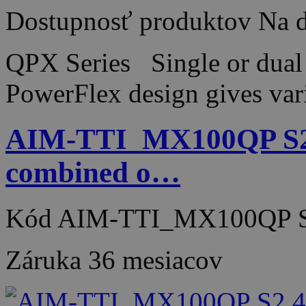
Dostupnosť produktov
Na d
QPX Series Single or dual 
PowerFlex design gives var
AIM-TTI_MX100QP S2 4
combined o…
Kód
AIM-TTI_MX100QP 
Záruka
36 mesiacov